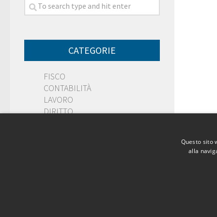
CATEGORIE
FISCO
CONTABILITÀ
LAVORO
DIRITTO
PMI
Questo sito 
alla navig
Dott. Salvatore Muscatello © 2026. All Rights Reserved.