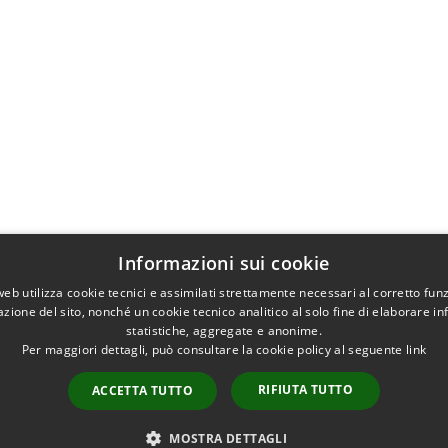
Informazioni sui cookie
web utilizza cookie tecnici e assimilati strettamente necessari al corretto fu
azione del sito, nonché un cookie tecnico analitico al solo fine di elaborare i
statistiche, aggregate e anonime.
Per maggiori dettagli, può consultare la cookie policy al seguente
link
RIFIUTA TUTTO
ACCETTA TUTTO
MOSTRA DETTAGLI