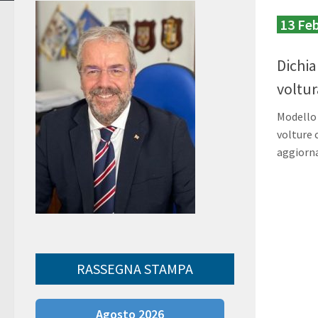
13 Fe
Dichia
voltur
Modello 
volture 
aggiorna
RASSEGNA STAMPA
Agosto 2026