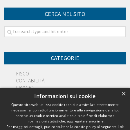
CERCA NEL SITO
CATEGORIE
FISCO
CONTABILITÀ
LAVORO
×
DIRITTO
Informazioni sui cookie
PMI
Questo sito web utilizza cookie tecnici e assimilati strettamente
necessari al corretto funzionamento e alla navigazione del sito,
nonché un cookie tecnico analitico al solo fine di elaborare
informazioni statistiche, aggregate e anonime.
Per maggiori dettagli, può consultare la cookie policy al seguente
link