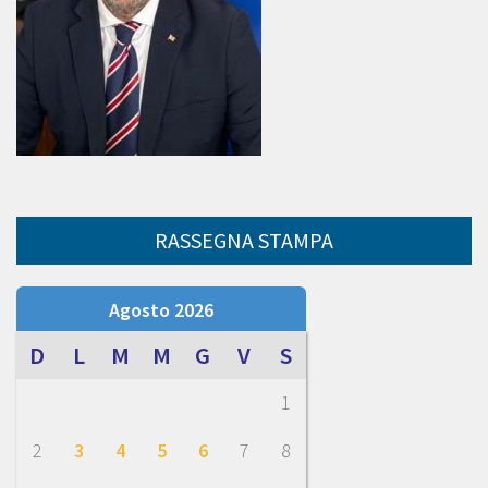
RASSEGNA STAMPA
Agosto 2026
D
L
M
M
G
V
S
1
2
3
4
5
6
7
8