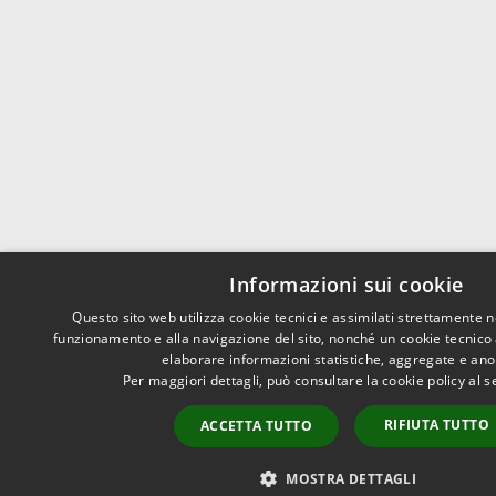
Informazioni sui cookie
Questo sito web utilizza cookie tecnici e assimilati strettamente n
funzionamento e alla navigazione del sito, nonché un cookie tecnico an
elaborare informazioni statistiche, aggregate e an
Per maggiori dettagli, può consultare la cookie policy al
RIFIUTA TUTTO
ACCETTA TUTTO
MOSTRA DETTAGLI