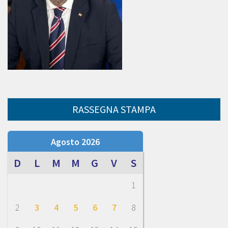
RASSEGNA STAMPA
Agosto 2026
D
L
M
M
G
V
S
1
2
3
4
5
6
7
8