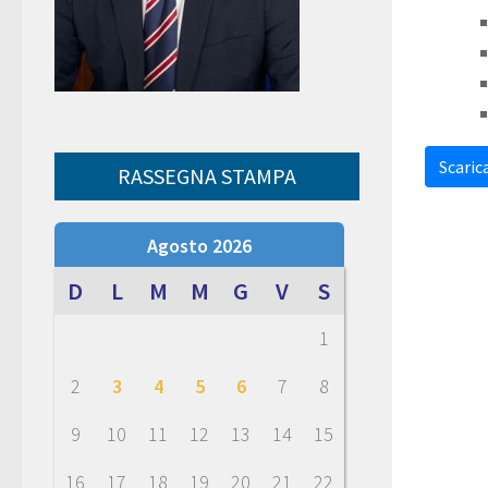
Scarica
RASSEGNA STAMPA
Agosto 2026
D
L
M
M
G
V
S
1
2
3
4
5
6
7
8
9
10
11
12
13
14
15
16
17
18
19
20
21
22