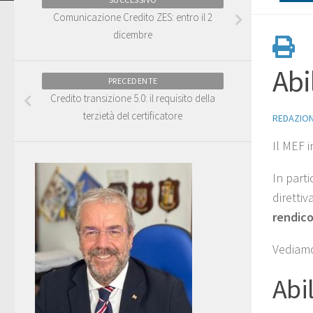
Comunicazione Credito ZES: entro il 2
dicembre
Abi
PRECEDENTE
Credito transizione 5.0: il requisito della
terzietà del certificatore
REDAZIO
Il MEF i
In parti
direttiv
rendico
Vediamo
Abil