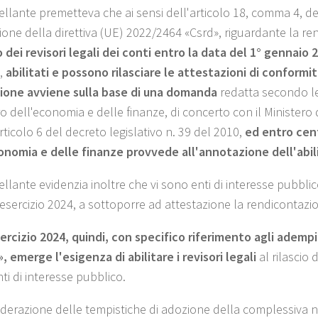
pellante premetteva che ai sensi dell'articolo 18, comma 4, de
ione della direttiva (UE) 2022/2464 «Csrd», riguardante la ren
o dei revisori legali dei conti entro la data del 1° gennaio
i,
abilitati e possono rilasciare le attestazioni di conformi
zione avviene sulla base di una domanda
redatta secondo le
o dell'economia e delle finanze, di concerto con il Ministero d
articolo 6 del decreto legislativo n. 39 del 2010,
ed entro cen
onomia e delle finanze provvede all'annotazione dell'abili
ellante evidenzia inoltre che vi sono enti di interesse pubbli
'esercizio 2024, a sottoporre ad attestazione la rendicontazion
sercizio 2024, quindi, con specifico riferimento agli ademp
, emerge l'esigenza di abilitare i revisori legali
al rilascio 
enti di interesse pubblico.
derazione delle tempistiche di adozione della complessiva nor