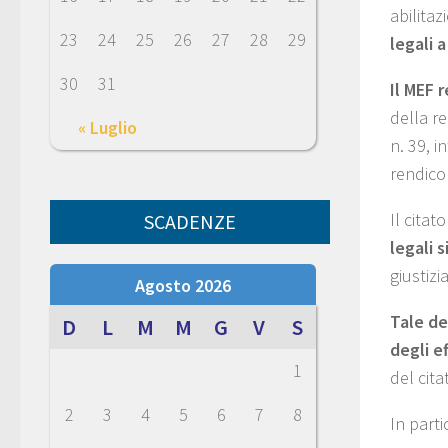
abilitaz
23
24
25
26
27
28
29
legali 
30
31
Il MEF 
della re
« Luglio
n. 39, i
rendicon
Il citat
SCADENZE
legali 
giustizi
Agosto 2026
Tale d
D
L
M
M
G
V
S
degli e
1
del cita
2
3
4
5
6
7
8
In parti