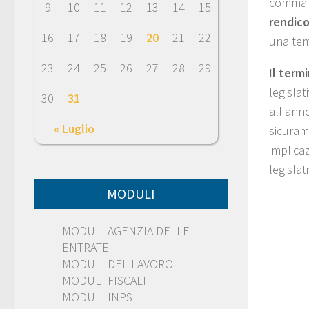
comma 1
9
10
11
12
13
14
15
rendico
16
17
18
19
20
21
22
una tem
23
24
25
26
27
28
29
Il term
legisla
30
31
all'anno
« Luglio
sicuram
implicaz
legislat
MODULI
MODULI AGENZIA DELLE
ENTRATE
MODULI DEL LAVORO
MODULI FISCALI
MODULI INPS