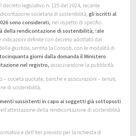
l decreto legislativo n. 125 del 2024, recante
dicontazione societaria di sostenibilità,
gli iscritti al
 2026 sono considerati,
nel rispetto di specifici
tà della rendicontazione di sostenibilità;
t
ale
 indicazioni definite con decreto adottato dal
ella giustizia, sentita la Consob, con le modalità di
tocinquanta giorni dalla domanda il Ministero
tazione nel registro,
assicurandone la pubblicità.
co – società quotate, banche e assicurazioni – tenuti,
e di sostenibilità.
imenti sussistenti in capo ai soggetti già sottoposti
dell'attestazione della rendicontazione di sostenibilità
mativa e dell'iter previsto per la richiesta di