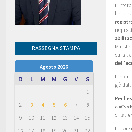
L'inter
l'attuaz
registr
requisit
abilita
Minister
RASSEGNA STAMPA
cui all'
dell'ec
Agosto 2026
L'interp
D
L
M
M
G
V
S
già dall
1
Per l'e
2
3
4
5
6
7
8
a «Csrd»
di tali 
9
10
11
12
13
14
15
In consi
16
17
18
19
20
21
22