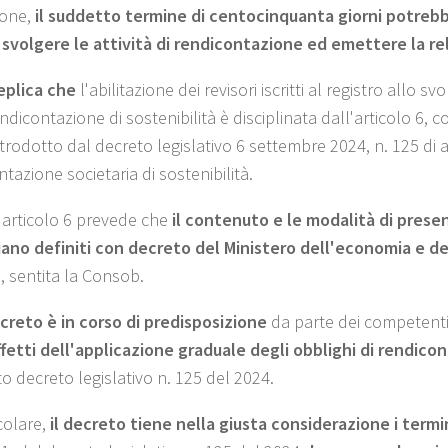
ione,
il suddetto termine di centocinquanta giorni potrebbe r
a svolgere le attività di rendicontazione ed emettere la rel
replica che
l'abilitazione dei revisori iscritti al registro allo 
ndicontazione di sostenibilità è disciplinata dall'articolo 6,
ntrodotto dal decreto legislativo 6 settembre 2024, n. 125 di 
tazione societaria di sostenibilità.
o articolo 6 prevede che
il contenuto e le modalità di presen
siano definiti con decreto del Ministero dell'economia e de
a, sentita la Consob.
ecreto
è in corso di predisposizione
da parte dei competenti
ffetti dell'applicazione graduale degli obblighi di rendico
to decreto legislativo n. 125 del 2024.
colare,
il decreto tiene nella giusta considerazione i termi