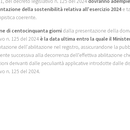
, del decreto legislativo n. 125 del 2024
dovranno adempiere
ntazione della sostenibilità relativa all'esercizio 2024
e t
pistica coerente.
ine di centocinquanta giorni
dalla presentazione della doma
tivo n. 125 del 2024
è la data ultima entro la quale il Minis
tazione dell'abilitazione nel registro, assicurandone la pubbl
ente successiva alla decorrenza dell'effettiva abilitazione 
ioni derivanti dalle peculiarità applicative introdotte dalle d
ivo n. 125 del 2024.