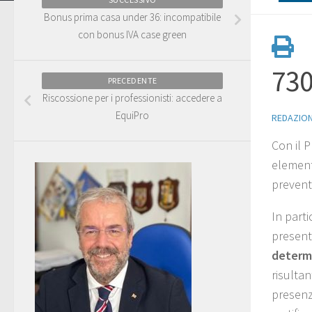
Bonus prima casa under 36: incompatibile
con bonus IVA case green
730
PRECEDENTE
Riscossione per i professionisti: accedere a
EquiPro
REDAZIO
Con il 
elementi
prevent
In parti
present
determi
risultan
presenza