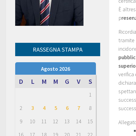
certific
È altre
p
resenz
Ricordi
tramite 
incidon
RASSEGNA STAMPA
pubblic
superio
Agosto 2026
verific
D
L
M
M
G
V
S
dichiar
spettan
1
success
2
3
4
5
6
7
8
successi
9
10
11
12
13
14
15
Allegati
16
17
18
19
20
21
22