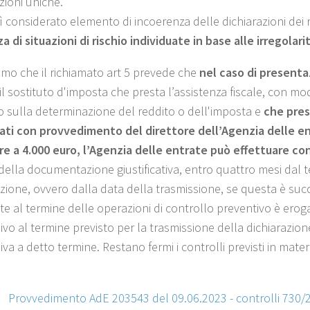
azioni uniche.
sì considerato elemento di incoerenza delle dichiarazioni dei
a di situazioni di rischio individuate in base alle irregolari
amo che il richiamato art 5 prevede che
nel caso di presenta
il sostituto d'imposta che presta l’assistenza fiscale, con mo
o sulla determinazione del reddito o dell'imposta e
che pres
ati con provvedimento del direttore dell’Agenzia delle e
re a 4.000 euro, l’Agenzia delle entrate può effettuare con
a della documentazione giustificativa, entro quattro mesi dal 
azione, ovvero dalla data della trasmissione, se questa è succ
te al termine delle operazioni di controllo preventivo è erog
ivo al termine previsto per la trasmissione della dichiarazion
va a detto termine. Restano fermi i controlli previsti in materi
:
Provvedimento AdE 203543 del 09.06.2023 - controlli 730/