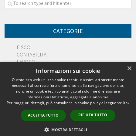
CATEGORIE
FISCO
CONTABILITÀ
LAVORO
×
DIRITTO
Informazioni sui cookie
PMI
Questo sito web utilizza cookie tecnici e assimilati strettamente
necessari al corretto funzionamento e alla navigazione del sito,
nonché un cookie tecnico analitico al solo fine di elaborare
informazioni statistiche, aggregate e anonime.
Per maggiori dettagli, può consultare la cookie policy al seguente
link
Dott. Salvatore Muscatello © 2026. All Rights Reserved.
RIFIUTA TUTTO
ACCETTA TUTTO
MOSTRA DETTAGLI