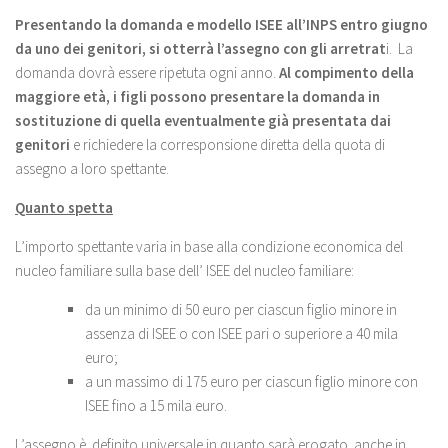
Presentando la domanda e modello ISEE all’INPS entro giugno
da uno dei genitori, si otterrà l’assegno con gli arretrat
i. La
domanda dovrà essere ripetuta ogni anno.
Al compimento della
maggiore età, i figli possono presentare la domanda in
sostituzione di quella eventualmente già presentata dai
genitori
e richiedere la corresponsione diretta della quota di
assegno a loro spettante.
Quanto spetta
L’importo spettante varia in base alla condizione economica del
nucleo familiare sulla base dell’ ISEE del nucleo familiare:
da un minimo di 50 euro per ciascun figlio minore in
assenza di ISEE o con ISEE pari o superiore a 40 mila
euro;
a un massimo di 175 euro per ciascun figlio minore con
ISEE fino a 15 mila euro.
L’assegno è definito universale in quanto sarà erogato anche in