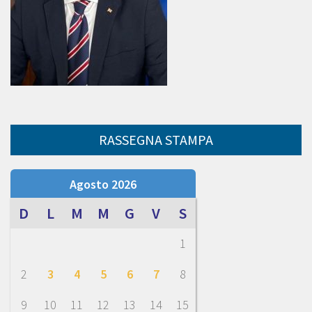
RASSEGNA STAMPA
Agosto 2026
D
L
M
M
G
V
S
1
2
3
4
5
6
7
8
9
10
11
12
13
14
15