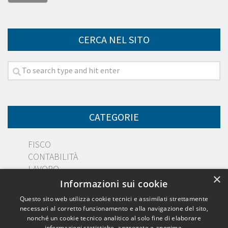
CERCA NEL SITO
CATEGORIE
FISCO
CONTABILITÀ
LAVORO
×
DIRITTO
Informazioni sui cookie
PMI
Questo sito web utilizza cookie tecnici e assimilati strettamente
necessari al corretto funzionamento e alla navigazione del sito,
nonché un cookie tecnico analitico al solo fine di elaborare
informazioni statistiche, aggregate e anonime.