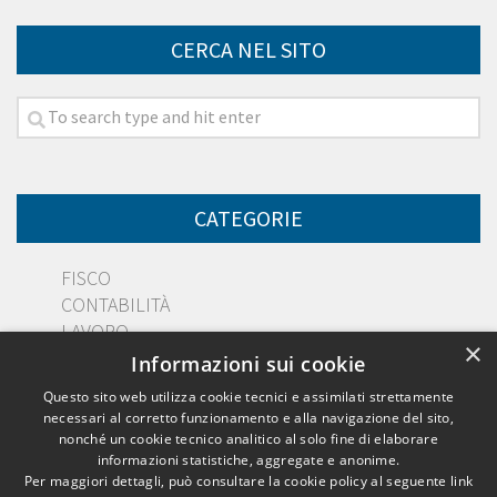
CERCA NEL SITO
CATEGORIE
FISCO
CONTABILITÀ
LAVORO
×
DIRITTO
Informazioni sui cookie
PMI
Questo sito web utilizza cookie tecnici e assimilati strettamente
necessari al corretto funzionamento e alla navigazione del sito,
nonché un cookie tecnico analitico al solo fine di elaborare
informazioni statistiche, aggregate e anonime.
Per maggiori dettagli, può consultare la cookie policy al seguente
link