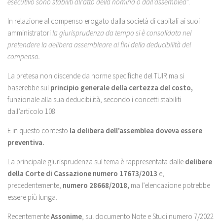
esecutivo sono stabiliti all'atto della nomina o dall'assemblea
”.
In relazione al compenso erogato dalla società di capitali ai suoi
amministratori
la giurisprudenza da tempo si è consolidata nel
pretendere la delibera assembleare ai fini della deducibilità del
compenso.
La pretesa non discende da norme specifiche del TUIR ma si
baserebbe sul
principio generale della certezza del costo,
funzionale alla sua deducibilità, secondo i concetti stabiliti
dall’articolo 108.
E in questo contesto
la delibera dell’assemblea doveva essere
preventiva.
La principale giurisprudenza sul tema è rappresentata dalle
delibere
della Corte di Cassazione numero 17673/2013
e,
precedentemente,
numero 28668/2018,
ma l’elencazione potrebbe
essere più lunga.
Recentemente
Assonime
, sul documento Note e Studi numero 7/2022