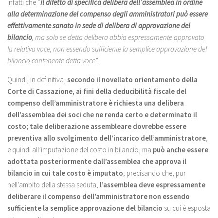
infatti che “
il difetto di specifica delibera dell’assemblea in ordine
alla determinazione del compenso degli amministratori può essere
effettivamente sanato in sede di delibera di approvazione del
bilancio
, ma solo se detta delibera abbia espressamente approvato
la relativa voce, non essendo sufficiente la semplice approvazione del
bilancio contenente detta voce
”.
Quindi, in definitiva,
secondo il novellato orientamento della
Corte di Cassazione, ai fini della deducibilità fiscale del
compenso dell’amministratore è richiesta una delibera
dell’assemblea dei soci che ne renda certo e determinato il
costo;
tale deliberazione assembleare dovrebbe essere
preventiva allo svolgimento dell’incarico dell’amministratore
,
e quindi all’imputazione del costo in bilancio, ma
può anche essere
adottata posteriormente dall’assemblea che approva il
bilancio in cui tale costo è imputato
; precisando che, pur
nell’ambito della stessa seduta,
l’assemblea deve espressamente
deliberare il compenso dell’amministratore non essendo
sufficiente la semplice approvazione del bilancio
su cui è esposta