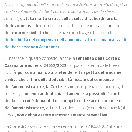
“
Sulla compatibilità della carica di amministratore di società di capitali
con lo svolgimento di attività di lavoro subordinato per la stessa
società
”,
è stata molto critica sulla scelta di subordinare la
deduzione fiscale
di un costo inerente e sostenuto
al rispetto
delle norme civilistiche
(sul tema si può leggere l’articolo
La
deducibilità del compenso dell’amministratore in mancanza di
delibera secondo Assonime
).
Si inserisce in questo contesto anche la
sentenza della Corte di
Cassazione numero 24652/2022
, la quale presenta delle linee di
novità:
pur continuando a pretendere il rispetto delle norme
civilistiche ai fini della deducibilità fiscale del compenso
dell’amministratore,
la Corte
assume una posizione meno rigida
sul tema,
contemplando dichiaratamente la possibilità che la
delibera a cui è demandato il compito di fissare il compenso
dell’amministratore,
al fine di rendere certo (e quindi deducibile) il
costo,
non debba essere necessariamente preventiva.
La Corte di Cassazione sulla sentenza numero 24652/2022 afferma