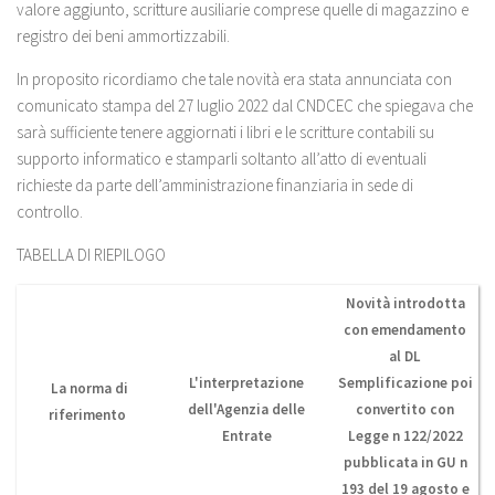
valore aggiunto, scritture ausiliarie comprese quelle di magazzino e
registro dei beni ammortizzabili.
In proposito ricordiamo che tale novità era stata annunciata con
comunicato stampa del 27 luglio 2022 dal CNDCEC che spiegava che
sarà sufficiente tenere aggiornati i libri e le scritture contabili su
supporto informatico
e stamparli soltanto all’atto di eventuali
richieste da parte dell’amministrazione finanziaria in sede di
controllo.
TABELLA DI RIEPILOGO
Novità introdotta
con emendamento
al DL
L'interpretazione
Semplificazione poi
La norma di
dell'Agenzia delle
convertito con
riferimento
Entrate
Legge n 122/2022
pubblicata in GU n
193 del 19 agosto e