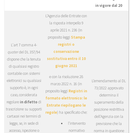
in vigore dal 20
L’Agenzia delle Entrate con
la risposta interpello 9
aprile 2021 n. 236 (In
proposito leggi
Stampa
registri o
L'art 7 comma 4-
conservazione
quater
del DL 357/94
sostitutiva entro il 10
dispone che la tenuta
giugno 2021
di qualsiasi registro
contabile con sistemi
e con la risoluzione 28
elettronici su qualsiasi
L’emendamento al DL
marzo 2022 n. 16 (in
supporto è, in ogni
73/2022 approvato
proposito leggi
Registri in
caso, considerata
determina il
formato elettronico: le
regolare
in difetto
di
superamento della
Entrate riepilogano le
trascrizione su supporti
posizione restrittiva
regole
) ha specificato che:
cartacei nei termini di
dell’Agenzia con la
legge, se, in sede di
l’intervento
previsione che la
accesso, ispezione o
normativo
norma in questione