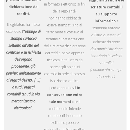
aggiornati i libri e le
in formato elettronico ai fini
dichiarazione dei
scritture contabili
della regolarità:
redditi.
su supporto
non hanno obbligo di
informatico
e
Il legislatore ha inteso
essere stampati sino al
stamparli soltanto
estendere l
’“obbligo di
terzo mese successivo al
all’atto di eventuali
stampa cartacea
termine di presentazione
richieste da parte
soltanto all’atto del
della relativa dichiarazione
dell’amministrazione
controllo e su richiesta
dei redditi, salva apposita
finanziaria in sede di
dell’organo
richiesta in tal senso da
controllo"
procedente, già
parte degli organi di
(comunicato stampa
previsto limitatamente
controllo in sede di accesso,
del cndcec)
ai registri dell’IVA, […]
ispezione o verifica;
a tutti i registri
però vanno messi
in
contabili tenuti in via
conservazione entro
meccanizzata o
tale momento
se il
elettronica”
.
contribuente intende
mantenerli in formato
elettronico, oppure
materializzati/stampati su