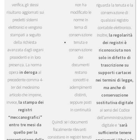
verifica, gli stessi
non ha
riguarda la tenuta e la
risultano aggiornati sui
modificato le
conservazione di
predetti sistemi
norme in
qualsiasi registro
elettronici e vengono
tema di
contabile elettronico.
stampati a seguito
conservazione
Inoltre,
la regolarità
della richiesta
tenuta e
dei registri è
avanzata dagli organi
conservazione
riconosciuta non
procedenti e in loro
dei
solo in difetto di
presenza. La norma
documenti
trascrizione su
opera
in deroga
al
restano
supporti cartacei
precedente comma 4-
concetti e
nei termini di legge,
ter
del medesimo
adempimenti
ma anche di
articolo che impone,
distinti,
conservazione
invece,
la stampa dei
seppure posti
sostitutiva digitale
registri
in continuità
ai sensi del Codice
“meccanografici”
dell’amministrazione
Quindi se i documenti
entro tre mesi da
digitale e
"
sarà
fiscalmente rilevanti
quello per la
sufficiente tenere
consistano in registri tenuti
presentazione della