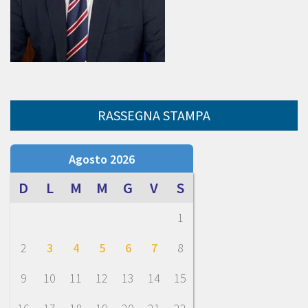
RASSEGNA STAMPA
Agosto 2026
D
L
M
M
G
V
S
1
2
3
4
5
6
7
8
9
10
11
12
13
14
15