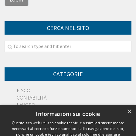
CERCA NEL SITO
CATEGORIE
FISCO
CONTABILITÀ
LAVORO
×
DIRITTO
Informazioni sui cookie
PMI
Questo sito web utilizza cookie tecnici e assimilati strettamente
necessari al corretto funzionamento e alla navigazione del sito,
nonché un cookie tecnico analitico al solo fine di elaborare