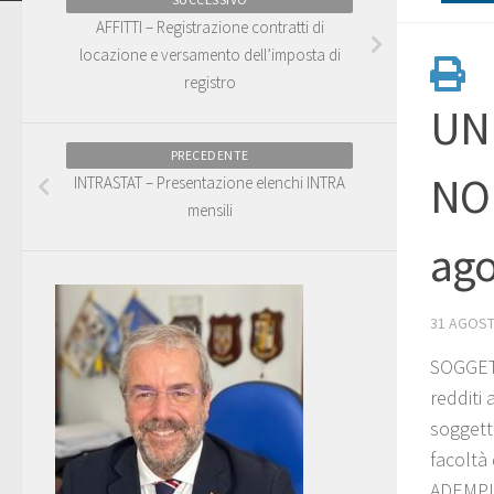
AFFITTI – Registrazione contratti di
locazione e versamento dell’imposta di
registro
UNI
PRECEDENTE
NON
INTRASTAT – Presentazione elenchi INTRA
mensili
ago
31 AGOST
SOGGET
redditi 
soggett
facoltà 
ADEMP