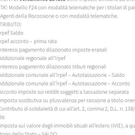
A’: Modello F24 con modalità telematiche per i titolari di pa
, Agenti della Riscossione o con modalità telematiche.
 TRIBUTO:
Irpef Saldo
Irpef acconto – prima rata
Interessi pagamento dilazionato imposte erariali
ddizionale regionale all’Irpef
Interessi pagamento dilazionato tributi regionali
Addizionale comunale all’Irpef – Autotassazione – Saldo
Addizionale comunale all’Irpef – Autotassazione – Acconto
Acconto imposte sui redditi soggetti a tassazione separata
Imposta sostitutiva su plusvalenza per cessione a titolo onero
ontributo di solidarietà di cui all’art. 2, comma 2, D.L. n. 1
iti
mposta sul valore degli immobili situati all’estero (IVIE), a qu
ritorio dello Stato – SALDO