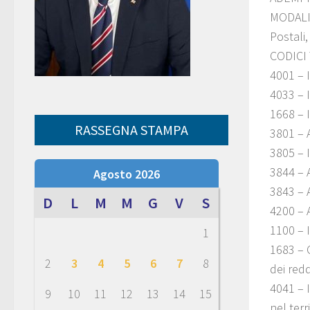
MODALIT
Postali
CODICI
4001 – 
4033 – 
1668 – 
RASSEGNA STAMPA
3801 – A
3805 – 
3844 – 
Agosto 2026
3843 – 
D
L
M
M
G
V
S
4200 – 
1100 – 
1
1683 – C
2
3
4
5
6
7
8
dei redd
4041 – I
9
10
11
12
13
14
15
nel ter