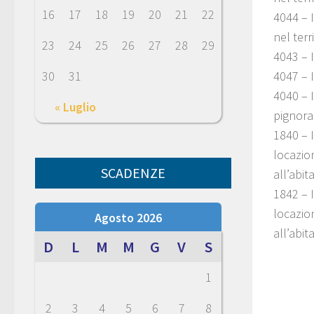
16
17
18
19
20
21
22
4044 – I
nel ter
23
24
25
26
27
28
29
4043 – 
30
31
4047 – 
4040 – I
« Luglio
pignora
1840 – I
locazio
SCADENZE
all’abi
1842 – I
locazio
Agosto 2026
all’abi
D
L
M
M
G
V
S
1
2
3
4
5
6
7
8