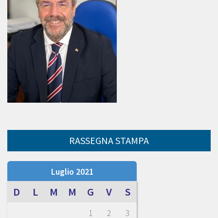
RASSEGNA STAMPA
Luglio 2021
D
L
M
M
G
V
S
1
2
3